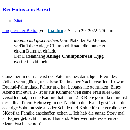
Re: Fotos aus Korat
Zitat
Ungelesener Beitrag
von
thai.fun
»
Sa Jan 29, 2022 5:50 am
dogmai hat geschrieben:
Vom Platz der Ya Mo aus
verläuft die Anlage Chumphol Road, die immer zu
einem Bummel einlädt.
Der Dateianhang
Anlage-Chumpholroad-1.jpg
existiert nicht mehr.
Ganz hier in der nähe ist der Vater meines damaligen Freundes
tödlich verunglückt, resp. besoffen in einer Nacht ersoffen. Er war
Dreirad-Fahrradtaxi Fahrer und hat Lebtags nie getrunken. Eines
Abend mit etwa 37 ist er aus Kummer weil seine Frau alles Geld
versoffen hat, in eine Bar und hat "nur" 2 -3 Biere getrunken und ist
deshalb auf dem Heimweg in der Nacht in den Kanal gestürzt ... der
8Jährige Sohn musste aus der Schule und Kohle für die verbliebene
5Köpfige Familie anschaffen gehen ... Ich hab die ganze Story mal
zu Papier gebracht. This is Thailand. Aber wen interessieren so
kleine Fischli schon?