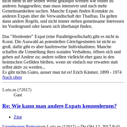
nicht mehr in der selben Weise geknüpft werden wie früher zu
anderen Junggesellen; man muss intensiver und nach mehr
Gemeinsamkeiten suchen. Manche Expats finden Kontakte zu
anderen Expats über die Verwandtschaft der Thaifrau. Da gelten
dann andere Regeln, und nicht immer stehen gemeinsame Interessen
im Vordergrund oder lassen sich überhaupt finden.
Das "Herdentier" Expat (eine Parallelgesellschaft) gibt es nicht in
Korat. Die Auswahl an potentiellen Gleichgesinnten ist nicht so
groß, dafür gibt es aber haufenweise Individualisten. Manche
schaffen die Umstellung ihres sozialen Verhaltens, öffnen sich und
gehen auf Andere zu; andere sollten vielleicht eher ganz in den
heimischen Gefilden bleiben, wenn sie einfach nur erwarten statt
selbst aktiv zu werden...
Es gibt nichts Gutes, ausser man tut es! Erich Kästner, 1899 - 1974
Nach oben
Lutz.m (?2017)
Gast
Re: Wie kann man andere Expats kennenlernen?
Zitat
Ungelesener Beitrag
von
Lutz.m (?2017)
»
Do Okt 12, 2017 8:41