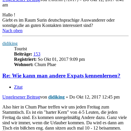
am
Hallo !
Giebt es im Raum Surin deutschsprachige Auswanderer oder
sonstige,die an guten Kontakten interessiert sind?
Nach oben
didiking
Tourist
Beiträge:
153
Registriert:
So Okt 01, 2017 9:09 pm
Wohnort:
Chum Phae
Re: Wie kann man andere Expats kennenlernen?
Zitat
Ungelesener Beitrag
von
didiking
»
Do Okt 12, 2017 12:45 pm
Also hier in Chum Phae treffen wir uns jeden Freitag zum
Stammtisch. Es ist ein "harter Kern" von 4-5 Leuten, die jeden
Freitag da sind. Es kommen unregelmäßig Andere dazu. Ganz viele
sind wir immer, wenn die Urlauber kommen. Da wird es dann am
Tisch ein bißchen eng. dann sitzen auch mal 10 - 12 beisammen.