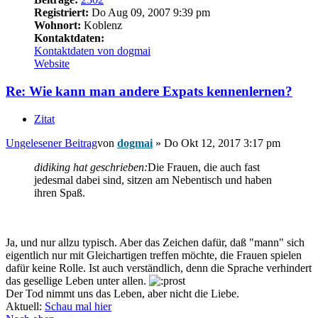
Registriert:
Do Aug 09, 2007 9:39 pm
Wohnort:
Koblenz
Kontaktdaten:
Kontaktdaten von dogmai
Website
Re: Wie kann man andere Expats kennenlernen?
Zitat
Ungelesener Beitrag
von
dogmai
»
Do Okt 12, 2017 3:17 pm
didiking hat geschrieben:
Die Frauen, die auch fast
jedesmal dabei sind, sitzen am Nebentisch und haben
ihren Spaß.
Ja, und nur allzu typisch. Aber das Zeichen dafür, daß "mann" sich
eigentlich nur mit Gleichartigen treffen möchte, die Frauen spielen
dafür keine Rolle. Ist auch verständlich, denn die Sprache verhindert
das gesellige Leben unter allen.
Der Tod nimmt uns das Leben, aber nicht die Liebe.
Aktuell:
Schau mal hier