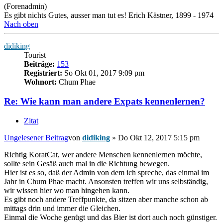
(Forenadmin)
Es gibt nichts Gutes, ausser man tut es! Erich Kästner, 1899 - 1974
Nach oben
didiking
Tourist
Beiträge:
153
Registriert:
So Okt 01, 2017 9:09 pm
Wohnort:
Chum Phae
Re: Wie kann man andere Expats kennenlernen?
Zitat
Ungelesener Beitrag
von
didiking
»
Do Okt 12, 2017 5:15 pm
Richtig KoratCat, wer andere Menschen kennenlernen möchte,
sollte sein Gesäß auch mal in die Richtung bewegen.
Hier ist es so, daß der Admin von dem ich spreche, das einmal im
Jahr in Chum Phae macht. Ansonsten treffen wir uns selbständig,
wir wissen hier wo man hingehen kann.
Es gibt noch andere Treffpunkte, da sitzen aber manche schon ab
mittags drin und immer die Gleichen.
Einmal die Woche genügt und das Bier ist dort auch noch günstiger.