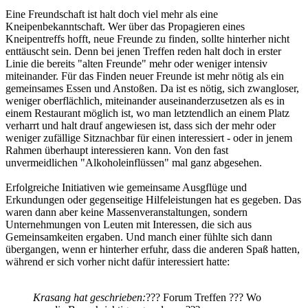
Eine Freundschaft ist halt doch viel mehr als eine
Kneipenbekanntschaft. Wer über das Propagieren eines
Kneipentreffs hofft, neue Freunde zu finden, sollte hinterher nicht
enttäuscht sein. Denn bei jenen Treffen reden halt doch in erster
Linie die bereits "alten Freunde" mehr oder weniger intensiv
miteinander. Für das Finden neuer Freunde ist mehr nötig als ein
gemeinsames Essen und Anstoßen. Da ist es nötig, sich zwangloser,
weniger oberflächlich, miteinander auseinanderzusetzen als es in
einem Restaurant möglich ist, wo man letztendlich an einem Platz
verharrt und halt drauf angewiesen ist, dass sich der mehr oder
weniger zufällige Sitznachbar für einen interessiert - oder in jenem
Rahmen überhaupt interessieren kann. Von den fast
unvermeidlichen "Alkoholeinflüssen" mal ganz abgesehen.
Erfolgreiche Initiativen wie gemeinsame Ausgflüge und
Erkundungen oder gegenseitige Hilfeleistungen hat es gegeben. Das
waren dann aber keine Massenveranstaltungen, sondern
Unternehmungen von Leuten mit Interessen, die sich aus
Gemeinsamkeiten ergaben. Und manch einer fühlte sich dann
übergangen, wenn er hinterher erfuhr, dass die anderen Spaß hatten,
während er sich vorher nicht dafür interessiert hatte:
Krasang hat geschrieben:
??? Forum Treffen ??? Wo