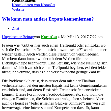
Kontaktdaten:
Kontaktdaten von KoratCat
Website
Wie kann man andere Expats kennenlernen?
Zitat
Ungelesener Beitrag
von
KoratCat
»
Mo Mär 13, 2017 7:22 pm
Fragen wie "Gibt es hier auch einen Treffpunkt oder ein Lokal wo
sich die Deutschen treffen um sich auszutauschen?" werden immer
wieder gestellt. Auch werden diese Fragen von verschiedenen
Membern dann immer wieder mit dem Werben für ihre
Lieblingskneipe beantwortet. Eine Statistik, wie viele Neulinge sich
dann tatsächlich zu solch einem Treffpunkt begeben, existiert leider
nicht; ich vermute, dass es eine verschwindend geringe Zahl ist.
Die Problematik hier ist, dass ausser dem mit einer Thaifrau
verheiratet sein bei den meisten Expats fast keine Gemeinsamkeiten
ersichtlich sind, auf deren Basis sich Freundschaften entwickeln
können. Dieses Forum oder Facebookgruppen etc. sind wohl die
einzigen Plattformen, die Solches zu ermöglichen scheinen. Aber
auch da heisst es "Jeder ist seines Glückes Schmied"; nur wer sich
hervorwagt, seine Interessen und Kompetenzen darstellt, kann