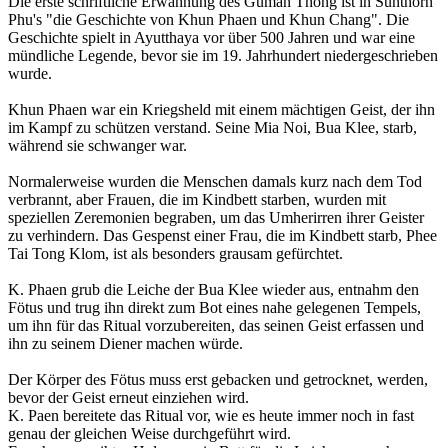
Die erste schriftliche Erwähnung des Guman Thong ist in Sunthorn
Phu's "die Geschichte von Khun Phaen und Khun Chang". Die
Geschichte spielt in Ayutthaya vor über 500 Jahren und war eine
mündliche Legende, bevor sie im 19. Jahrhundert niedergeschrieben
wurde.
Khun Phaen war ein Kriegsheld mit einem mächtigen Geist, der ihn
im Kampf zu schützen verstand. Seine Mia Noi, Bua Klee, starb,
während sie schwanger war.
Normalerweise wurden die Menschen damals kurz nach dem Tod
verbrannt, aber Frauen, die im Kindbett starben, wurden mit
speziellen Zeremonien begraben, um das Umherirren ihrer Geister
zu verhindern. Das Gespenst einer Frau, die im Kindbett starb, Phee
Tai Tong Klom, ist als besonders grausam gefürchtet.
K. Phaen grub die Leiche der Bua Klee wieder aus, entnahm den
Fötus und trug ihn direkt zum Bot eines nahe gelegenen Tempels,
um ihn für das Ritual vorzubereiten, das seinen Geist erfassen und
ihn zu seinem Diener machen würde.
Der Körper des Fötus muss erst gebacken und getrocknet, werden,
bevor der Geist erneut einziehen wird.
K. Paen bereitete das Ritual vor, wie es heute immer noch in fast
genau der gleichen Weise durchgeführt wird.