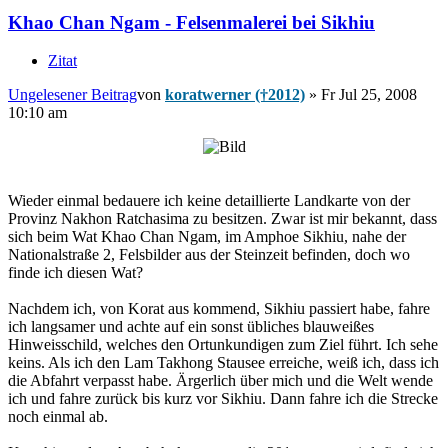
Khao Chan Ngam - Felsenmalerei bei Sikhiu
Zitat
Ungelesener Beitrag
von
koratwerner (†2012)
»
Fr Jul 25, 2008
10:10 am
Wieder einmal bedauere ich keine detaillierte Landkarte von der
Provinz Nakhon Ratchasima zu besitzen. Zwar ist mir bekannt, dass
sich beim Wat Khao Chan Ngam, im Amphoe Sikhiu, nahe der
Nationalstraße 2, Felsbilder aus der Steinzeit befinden, doch wo
finde ich diesen Wat?
Nachdem ich, von Korat aus kommend, Sikhiu passiert habe, fahre
ich langsamer und achte auf ein sonst übliches blauweißes
Hinweisschild, welches den Ortunkundigen zum Ziel führt. Ich sehe
keins. Als ich den Lam Takhong Stausee erreiche, weiß ich, dass ich
die Abfahrt verpasst habe. Ärgerlich über mich und die Welt wende
ich und fahre zurück bis kurz vor Sikhiu. Dann fahre ich die Strecke
noch einmal ab.