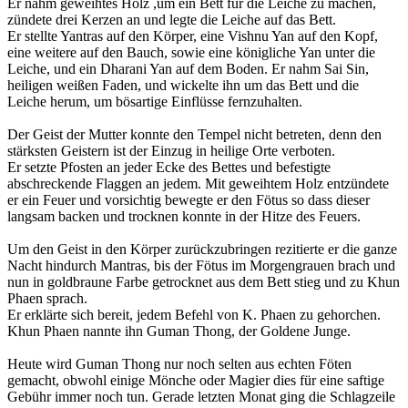
Er nahm geweihtes Holz ,um ein Bett für die Leiche zu machen,
zündete drei Kerzen an und legte die Leiche auf das Bett.
Er stellte Yantras auf den Körper, eine Vishnu Yan auf den Kopf,
eine weitere auf den Bauch, sowie eine königliche Yan unter die
Leiche, und ein Dharani Yan auf dem Boden. Er nahm Sai Sin,
heiligen weißen Faden, und wickelte ihn um das Bett und die
Leiche herum, um bösartige Einflüsse fernzuhalten.
Der Geist der Mutter konnte den Tempel nicht betreten, denn den
stärksten Geistern ist der Einzug in heilige Orte verboten.
Er setzte Pfosten an jeder Ecke des Bettes und befestigte
abschreckende Flaggen an jedem. Mit geweihtem Holz entzündete
er ein Feuer und vorsichtig bewegte er den Fötus so dass dieser
langsam backen und trocknen konnte in der Hitze des Feuers.
Um den Geist in den Körper zurückzubringen rezitierte er die ganze
Nacht hindurch Mantras, bis der Fötus im Morgengrauen brach und
nun in goldbraune Farbe getrocknet aus dem Bett stieg und zu Khun
Phaen sprach.
Er erklärte sich bereit, jedem Befehl von K. Phaen zu gehorchen.
Khun Phaen nannte ihn Guman Thong, der Goldene Junge.
Heute wird Guman Thong nur noch selten aus echten Föten
gemacht, obwohl einige Mönche oder Magier dies für eine saftige
Gebühr immer noch tun. Gerade letzten Monat ging die Schlagzeile