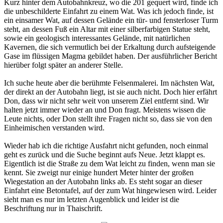
Kurz hinter dem Autobahnkreuz, wo die 201 gequert wird, finde ich
die unbeschilderte Einfahrt zu einem Wat. Was ich jedoch finde, ist
ein einsamer Wat, auf dessen Gelände ein tür- und fensterloser Turm
steht, an dessen Fuß ein Altar mit einer silberfarbigen Statue steht,
sowie ein geologisch interessantes Gelände, mit natürlichen
Kavernen, die sich vermutlich bei der Erkaltung durch aufsteigende
Gase im flüssigen Magma gebildet haben. Der ausführlicher Bericht
hierüber folgt später an anderer Stelle.
Ich suche heute aber die berühmte Felsenmalerei. Im nächsten Wat,
der direkt an der Autobahn liegt, ist sie auch nicht. Doch hier erfährt
Don, dass wir nicht sehr weit von unserem Ziel entfernt sind. Wir
halten jetzt immer wieder an und Don fragt. Meistens wissen die
Leute nichts, oder Don stellt ihre Fragen nicht so, dass sie von den
Einheimischen verstanden wird.
Wieder hab ich die richtige Ausfahrt nicht gefunden, noch einmal
geht es zurück und die Suche beginnt aufs Neue. Jetzt klappt es.
Eigentlich ist die Straße zu dem Wat leicht zu finden, wenn man sie
kennt. Sie zweigt nur einige hundert Meter hinter der großen
Wiegestation an der Autobahn links ab. Es steht sogar an dieser
Einfahrt eine Betontafel, auf der zum Wat hingewiesen wird. Leider
sieht man es nur im letzten Augenblick und leider ist die
Beschriftung nur in Thaischrift.