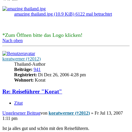
amazing thailand.jpg (10.9 KiB) 6122 mal betrachtet
*Zum Öffnen bitte das Logo klicken!
Nach oben
koratwerner (†2012)
Thailand-Author
Beiträge:
941
Registriert:
Di Dez 26, 2006 4:28 pm
Wohnort:
Korat
Re: Reiseführer "Korat"
Zitat
Ungelesener Beitrag
von
koratwerner (†2012)
»
Fr Jul 13, 2007
1:11 pm
Ist ja alles gut und schön mit den Reiseführern.