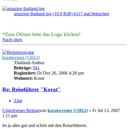
amazing thailand.jpg (10.9 KiB) 6117 mal betrachtet
*Zum Öffnen bitte das Logo klicken!
Nach oben
koratwerner (†2012)
Thailand-Author
Beiträge:
941
Registriert:
Di Dez 26, 2006 4:28 pm
Wohnort:
Korat
Re: Reiseführer "Korat"
Zitat
Ungelesener Beitrag
von
koratwerner (†2012)
»
Fr Jul 13, 2007
1:11 pm
Ist ja alles gut und schön mit den Reiseführern.