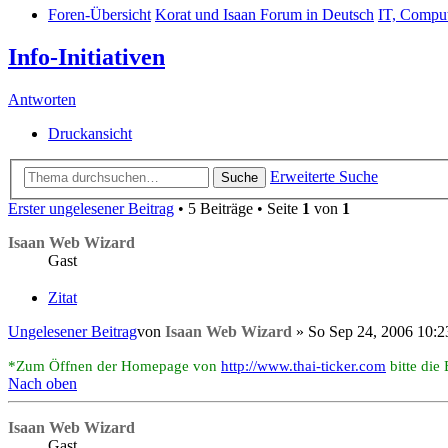
Foren-Übersicht
Korat und Isaan Forum in Deutsch
IT, Comput
Info-Initiativen
Antworten
Druckansicht
Erweiterte Suche
Suche
Erster ungelesener Beitrag
• 5 Beiträge • Seite
1
von
1
Isaan Web Wizard
Gast
Zitat
Ungelesener Beitrag
von
Isaan Web Wizard
»
So Sep 24, 2006 10:2
*Zum Öffnen der Homepage von
http://www.thai-ticker.com
bitte die 
Nach oben
Isaan Web Wizard
Gast