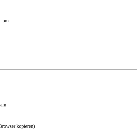
1 pm
 am
 Browser kopieren)