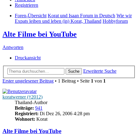
Registrieren
Foren-Übersicht
Korat und Isaan Forum in Deutsch
Wie wir
Expats leiben und leben (in) Korat, Thailand
Hobbyforum
Alte Filme bei YouTube
Antworten
Druckansicht
Erweiterte Suche
Suche
Erster ungelesener Beitrag
• 1 Beitrag • Seite
1
von
1
koratwerner (†2012)
Thailand-Author
Beiträge:
941
Registriert:
Di Dez 26, 2006 4:28 pm
Wohnort:
Korat
Alte Filme bei YouTube