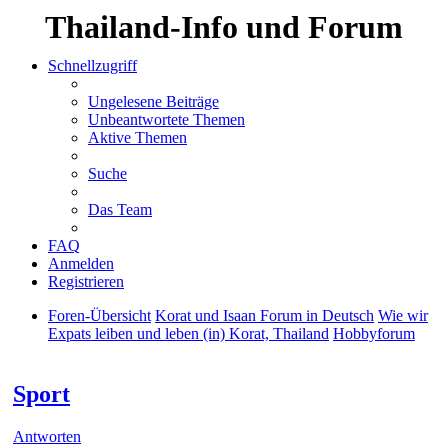
Thailand-Info und Forum
Schnellzugriff
Ungelesene Beiträge
Unbeantwortete Themen
Aktive Themen
Suche
Das Team
FAQ
Anmelden
Registrieren
Foren-Übersicht
Korat und Isaan Forum in Deutsch
Wie wir
Expats leiben und leben (in) Korat, Thailand
Hobbyforum
Suche
Sport
Antworten