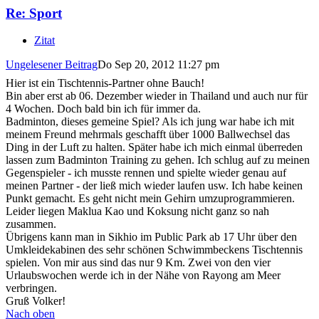
Re: Sport
Zitat
Ungelesener Beitrag
Do Sep 20, 2012 11:27 pm
Hier ist ein Tischtennis-Partner ohne Bauch!
Bin aber erst ab 06. Dezember wieder in Thailand und auch nur für
4 Wochen. Doch bald bin ich für immer da.
Badminton, dieses gemeine Spiel? Als ich jung war habe ich mit
meinem Freund mehrmals geschafft über 1000 Ballwechsel das
Ding in der Luft zu halten. Später habe ich mich einmal überreden
lassen zum Badminton Training zu gehen. Ich schlug auf zu meinen
Gegenspieler - ich musste rennen und spielte wieder genau auf
meinen Partner - der ließ mich wieder laufen usw. Ich habe keinen
Punkt gemacht. Es geht nicht mein Gehirn umzuprogrammieren.
Leider liegen Maklua Kao und Koksung nicht ganz so nah
zusammen.
Übrigens kann man in Sikhio im Public Park ab 17 Uhr über den
Umkleidekabinen des sehr schönen Schwimmbeckens Tischtennis
spielen. Von mir aus sind das nur 9 Km. Zwei von den vier
Urlaubswochen werde ich in der Nähe von Rayong am Meer
verbringen.
Gruß Volker!
Nach oben