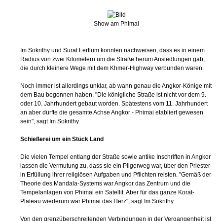
Show am Phimai
Im Sokrithy und Surat Lertlum konnten nachweisen, dass es in einem
Radius von zwei Kilometern um die Straße herum Ansiedlungen gab,
die durch kleinere Wege mit dem Khmer-Highway verbunden waren.
Noch immer ist allerdings unklar, ab wann genau die Angkor-Könige mit
dem Bau begonnen haben. "Die königliche Straße ist nicht vor dem 9.
oder 10. Jahrhundert gebaut worden. Spätestens vom 11. Jahrhundert
an aber dürfte die gesamte Achse Angkor - Phimai etabliert gewesen
sein", sagt Im Sokrithy.
Schießerei um ein Stück Land
Die vielen Tempel entlang der Straße sowie antike Inschriften in Angkor
lassen die Vermutung zu, dass sie ein Pilgerweg war, über den Priester
in Erfüllung ihrer religiösen Aufgaben und Pflichten reisten. "Gemäß der
Theorie des Mandala-Systems war Angkor das Zentrum und die
Tempelanlagen von Phimai ein Satellit. Aber für das ganze Korat-
Plateau wiederum war Phimai das Herz", sagt Im Sokrithy.
Von den grenzüberschreitenden Verbindungen in der Vergangenheit ist
heute nicht mehr viel übrig: Ein heftiger politischer Streit zwischen
Thailand und Kambodscha tobt um die Frage, wem ein kleines Stück