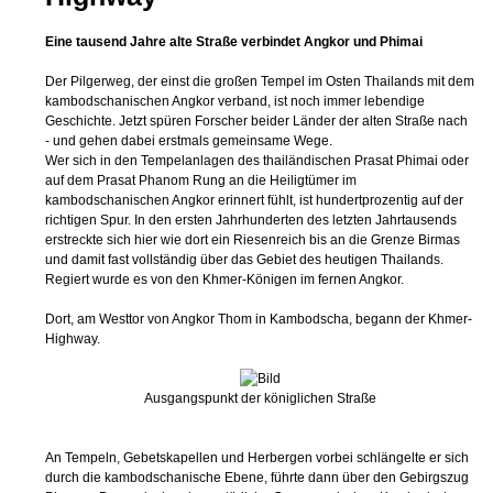
Der Pilgerweg, der einst die großen Tempel im Osten Thailands mit dem
kambodschanischen Angkor verband, ist noch immer lebendige
Geschichte. Jetzt spüren Forscher beider Länder der alten Straße nach
- und gehen dabei erstmals gemeinsame Wege.
Wer sich in den Tempelanlagen des thailändischen Prasat Phimai oder
auf dem Prasat Phanom Rung an die Heiligtümer im
kambodschanischen Angkor erinnert fühlt, ist hundertprozentig auf der
richtigen Spur. In den ersten Jahrhunderten des letzten Jahrtausends
erstreckte sich hier wie dort ein Riesenreich bis an die Grenze Birmas
und damit fast vollständig über das Gebiet des heutigen Thailands.
Regiert wurde es von den Khmer-Königen im fernen Angkor.
Dort, am Westtor von Angkor Thom in Kambodscha, begann der Khmer-
Highway.
Ausgangspunkt der königlichen Straße
An Tempeln, Gebetskapellen und Herbergen vorbei schlängelte er sich
durch die kambodschanische Ebene, führte dann über den Gebirgszug
Phanom Dongrak, der eine natürliche Grenze zwischen Kambodschas
Provinz Oddar Meanchay und Surin in Thailand bildet, und endete nach
225 Kilometern mitten in der Region Isan am Prasat Phimai. Der