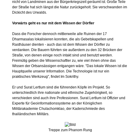
Vorwärts geht es nur mit dem Wissen der Dörfler
Dass die Forscher dennoch mittlerweile alle Ruinen der 17
Dharmasalas lokalisieren konnten, die als Gebetskapellen und
Rasthäuser dienten - auch das ist dem Wissen der Dörfler zu
verdanken. Die Bauern führten sie außerdem zu den 32 Brücken der
Straße, von denen einige noch intakt sind und benutzt werden.
Freimütig geben die Wissenschaftler zu, wie viel ihnen ohne das
Wissen der Ortsansässigen entgangen wäre. "Das lokale Wissen ist die
Hauptquelle unserer Information. Die Technologie ist nur ein
praktisches Werkzeug", findet Im Sokrithy.
Er und Surat Lertlum sind die führenden Köpfe im Projekt. So
unterschiedlich ihre nationale und ethnische Zugehörigkeit, so
verschieden sind auch ihre Professionen. Surat Lertlum ist Offizier und
Experte für Geoinformationssysteme an der Königlichen
Militärakademie Chulachomklao, der Kaderschmiede des
thailändischen Militärs.
Treppe zum Phanom Rung
Sein kambodschanischer Kollege Im Sokrithy ist Archäologe der