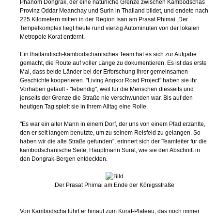
Tempelkomplex liegt heute rund vierzig Autominuten von der lokalen
Metropole Korat entfernt.
Ein thailändisch-kambodschanisches Team hat es sich zur Aufgabe
gemacht, die Route auf voller Länge zu dokumentieren. Es ist das erste
Mal, dass beide Länder bei der Erforschung ihrer gemeinsamen
Geschichte kooperieren. "Living Angkor Road Project" haben sie ihr
Vorhaben getauft - "lebendig", weil für die Menschen diesseits und
jenseits der Grenze die Straße nie verschwunden war. Bis auf den
heutigen Tag spielt sie in ihrem Alltag eine Rolle.
"Es war ein alter Mann in einem Dorf, der uns von einem Pfad erzählte,
den er seit langem benutzte, um zu seinem Reisfeld zu gelangen. So
haben wir die alte Straße gefunden", erinnert sich der Teamleiter für die
kambodschanische Seite, Hauptmann Surat, wie sie den Abschnitt in
den Dongrak-Bergen entdeckten.
Der Prasat Phimai am Ende der Königsstraße
Von Kambodscha führt er hinauf zum Korat-Plateau, das noch immer
nicht von Landminen aus der Bürgerkriegszeit geräumt ist. Große Teile
der Straße hat sich längst die Natur zurückgeholt. Sie verschwanden im
Dickicht des Urwalds.