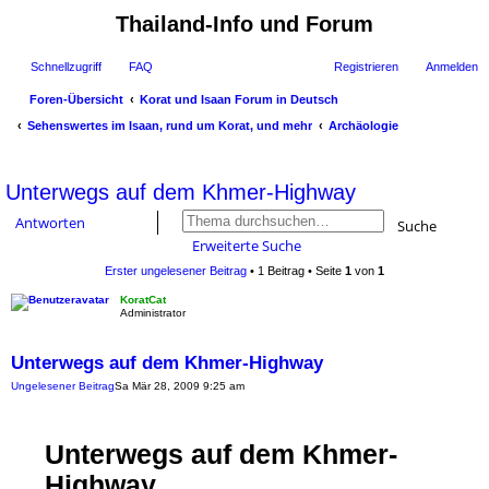
Thailand-Info und Forum
Schnellzugriff
FAQ
Registrieren
Anmelden
Foren-Übersicht
Korat und Isaan Forum in Deutsch
Sehenswertes im Isaan, rund um Korat, und mehr
Archäologie
uc
Unterwegs auf dem Khmer-Highway
he
Antworten
Suche
Erweiterte Suche
Erster ungelesener Beitrag
• 1 Beitrag • Seite
1
von
1
KoratCat
Zitat
Administrator
Unterwegs auf dem Khmer-Highway
Ungelesener Beitrag
Sa Mär 28, 2009 9:25 am
Unterwegs auf dem Khmer-
Highway
Eine tausend Jahre alte Straße verbindet Angkor und Phimai