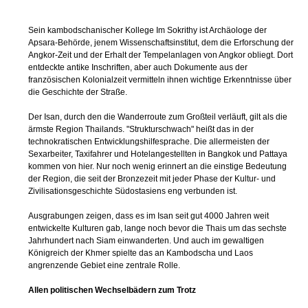
Apsara-Behörde, jenem Wissenschaftsinstitut, dem die Erforschung der
Angkor-Zeit und der Erhalt der Tempelanlagen von Angkor obliegt. Dort
entdeckte antike Inschriften, aber auch Dokumente aus der
französischen Kolonialzeit vermitteln ihnen wichtige Erkenntnisse über
die Geschichte der Straße.
Der Isan, durch den die Wanderroute zum Großteil verläuft, gilt als die
ärmste Region Thailands. "Strukturschwach" heißt das in der
technokratischen Entwicklungshilfesprache. Die allermeisten der
Sexarbeiter, Taxifahrer und Hotelangestellten in Bangkok und Pattaya
kommen von hier. Nur noch wenig erinnert an die einstige Bedeutung
der Region, die seit der Bronzezeit mit jeder Phase der Kultur- und
Zivilisationsgeschichte Südostasiens eng verbunden ist.
Ausgrabungen zeigen, dass es im Isan seit gut 4000 Jahren weit
entwickelte Kulturen gab, lange noch bevor die Thais um das sechste
Jahrhundert nach Siam einwanderten. Und auch im gewaltigen
Königreich der Khmer spielte das an Kambodscha und Laos
angrenzende Gebiet eine zentrale Rolle.
Allen politischen Wechselbädern zum Trotz
Bis heute verbinden die Einheimischen mit ihrer "königlichen Straße"
auch religiös-spirituelle Elemente. Die Tempel blieben in Benutzung,
seit Jahrhunderten verehrten sie dort ihre Götter - ungeachtet der vielen