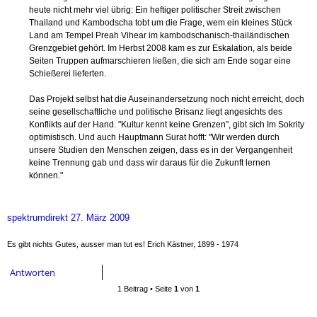
Land am Tempel Preah Vihear im kambodschanisch-thailändischen
Grenzgebiet gehört. Im Herbst 2008 kam es zur Eskalation, als beide
Seiten Truppen aufmarschieren ließen, die sich am Ende sogar eine
Schießerei lieferten.
Das Projekt selbst hat die Auseinandersetzung noch nicht erreicht, doch
seine gesellschaftliche und politische Brisanz liegt angesichts des
Konflikts auf der Hand. "Kultur kennt keine Grenzen", gibt sich Im Sokrity
optimistisch. Und auch Hauptmann Surat hofft: "Wir werden durch
unsere Studien den Menschen zeigen, dass es in der Vergangenheit
keine Trennung gab und dass wir daraus für die Zukunft lernen
können."
spektrumdirekt 27. März 2009
Es gibt nichts Gutes, ausser man tut es! Erich Kästner, 1899 - 1974
Antworten
1 Beitrag • Seite
1
von
1
WER IST ONLINE?