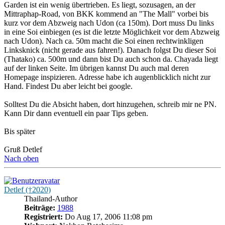
Garden ist ein wenig übertrieben. Es liegt, sozusagen, an der
Mittraphap-Road, von BKK kommend an "The Mall" vorbei bis
kurz vor dem Abzweig nach Udon (ca 150m). Dort muss Du links
in eine Soi einbiegen (es ist die letzte Möglichkeit vor dem Abzweig
nach Udon). Nach ca. 50m macht die Soi einen rechtwinkligen
Linksknick (nicht gerade aus fahren!). Danach folgst Du dieser Soi
(Thatako) ca. 500m und dann bist Du auch schon da. Chayada liegt
auf der linken Seite. Im übrigen kannst Du auch mal deren
Homepage inspizieren. Adresse habe ich augenblicklich nicht zur
Hand. Findest Du aber leicht bei google.
Solltest Du die Absicht haben, dort hinzugehen, schreib mir ne PN.
Kann Dir dann eventuell ein paar Tips geben.
Bis später
Gruß Detlef
Nach oben
Detlef (†2020)
Thailand-Author
Beiträge:
1988
Registriert:
Do Aug 17, 2006 11:08 pm