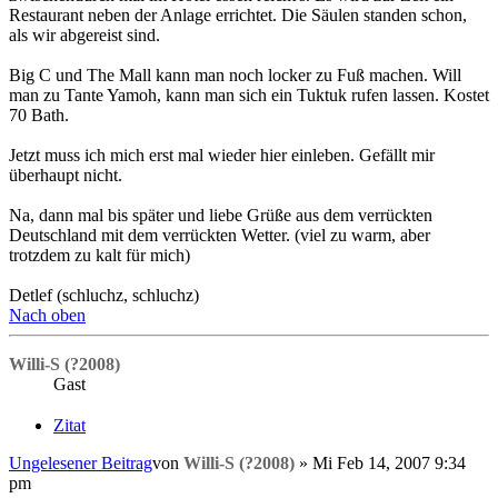
Restaurant neben der Anlage errichtet. Die Säulen standen schon,
als wir abgereist sind.
Big C und The Mall kann man noch locker zu Fuß machen. Will
man zu Tante Yamoh, kann man sich ein Tuktuk rufen lassen. Kostet
70 Bath.
Jetzt muss ich mich erst mal wieder hier einleben. Gefällt mir
überhaupt nicht.
Na, dann mal bis später und liebe Grüße aus dem verrückten
Deutschland mit dem verrückten Wetter. (viel zu warm, aber
trotzdem zu kalt für mich)
Detlef (schluchz, schluchz)
Nach oben
Willi-S (?2008)
Gast
Zitat
Ungelesener Beitrag
von
Willi-S (?2008)
»
Mi Feb 14, 2007 9:34
pm