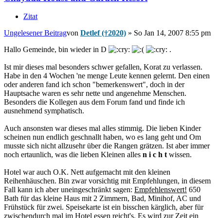
Zitat
Ungelesener Beitrag
von
Detlef (†2020)
»
So Jan 14, 2007 8:55 pm
Hallo Gemeinde, bin wieder in D
.
Ist mir dieses mal besonders schwer gefallen, Korat zu verlassen.
Habe in den 4 Wochen 'ne menge Leute kennen gelernt. Den einen
oder anderen fand ich schon "bemerkenswert", doch in der
Hauptsache waren es sehr nette und angenehme Menschen.
Besonders die Kollegen aus dem Forum fand und finde ich
ausnehmend symphatisch.
Auch ansonsten war dieses mal alles stimmig. Die lieben Kinder
scheinen nun endlich geschnallt haben, wo es lang geht und Om
musste sich nicht allzusehr über die Rangen grätzen. Ist aber immer
noch ertaunlich, was die lieben Kleinen alles
n i c h t
wissen.
Hotel war auch O.K. Nett aufgemacht mit den kleinen
Reihenhäuschen. Bin zwar vorsichtig mit Empfehlungen, in diesem
Fall kann ich aber uneingeschränkt sagen:
Empfehlenswert!
650
Bath für das kleine Haus mit 2 Zimmern, Bad, Minihof, AC und
Frühstück für zwei. Speisekarte ist ein bisschen kärglich, aber für
zwischendurch mal im Hotel essen reicht's. Es wird zur Zeit ein