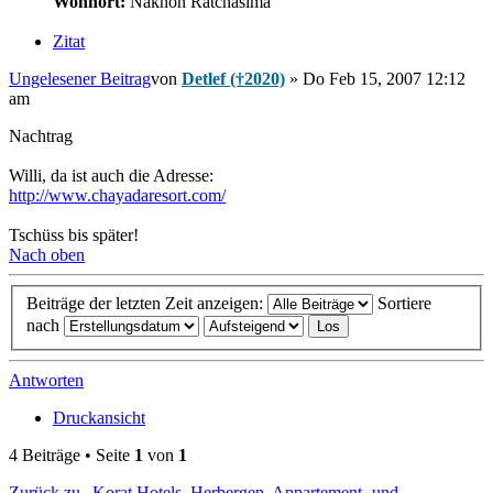
Wohnort:
Nakhon Ratchasima
Zitat
Ungelesener Beitrag
von
Detlef (†2020)
»
Do Feb 15, 2007 12:12
am
Nachtrag
Willi, da ist auch die Adresse:
http://www.chayadaresort.com/
Tschüss bis später!
Nach oben
Beiträge der letzten Zeit anzeigen:
Sortiere
nach
Antworten
Druckansicht
4 Beiträge • Seite
1
von
1
Zurück zu „Korat Hotels, Herbergen, Appartement- und