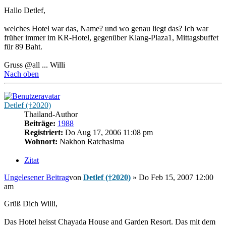
Hallo Detlef,
welches Hotel war das, Name? und wo genau liegt das? Ich war
früher immer im KR-Hotel, gegenüber Klang-Plaza1, Mittagsbuffet
für 89 Baht.
Gruss @all ... Willi
Nach oben
Detlef (†2020)
Thailand-Author
Beiträge:
1988
Registriert:
Do Aug 17, 2006 11:08 pm
Wohnort:
Nakhon Ratchasima
Zitat
Ungelesener Beitrag
von
Detlef (†2020)
»
Do Feb 15, 2007 12:00
am
Grüß Dich Willi,
Das Hotel heisst Chayada House and Garden Resort. Das mit dem