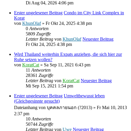
Di Aug 04, 2026 4:06 pm
Erster ungelesener Beitrag
Condo im City Link Complex in
Korat
von
KhunOlaf
» Fr Okt 24, 2025 4:38 pm
0
Antworten
5809
Zugriffe
Letzter Beitrag
von
KhunOlaf
Neuester Beitrag
Fr Okt 24, 2025 4:38 pm
Wird Thailand weiterhin Expats anziehen, die sich hier zur
Ruhe setzen wollen?
von
KoratCat
» Sa Sep 11, 2021 6:43 pm
11
Antworten
28361
Zugriffe
Letzter Beitrag
von
KoratCat
Neuester Beitrag
Mi Sep 15, 2021 1:54 pm
Erster ungelesener Beitrag
Umweltbewusst leben
(Gleichgesinnte gesucht)
Dateianhang
von
บุคคลภายนอก (?2013)
» Fr Mai 10, 2013
2:37 pm
10
Antworten
50744
Zugriffe
Letzter Beitrag
von
Uwe
Neuester Beitrag