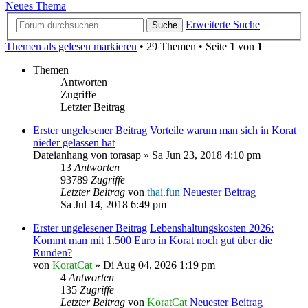
Neues Thema
Erweiterte Suche
Suche
Themen als gelesen markieren
• 29 Themen • Seite
1
von
1
Themen
Antworten
Zugriffe
Letzter Beitrag
Erster ungelesener Beitrag
Vorteile warum man sich in Korat
nieder gelassen hat
Dateianhang
von
torasap
» Sa Jun 23, 2018 4:10 pm
13
Antworten
93789
Zugriffe
Letzter Beitrag
von
thai.fun
Neuester Beitrag
Sa Jul 14, 2018 6:49 pm
Erster ungelesener Beitrag
Lebenshaltungskosten 2026:
Kommt man mit 1.500 Euro in Korat noch gut über die
Runden?
von
KoratCat
» Di Aug 04, 2026 1:19 pm
4
Antworten
135
Zugriffe
Letzter Beitrag
von
KoratCat
Neuester Beitrag