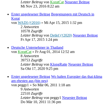
Letzter Beitrag
von
KoratCat
Neuester Beitrag
Mi Nov 23, 2016 8:22 am
Erster ungelesener Beitrag
Begegnungen mit Deutsch in
Korat
von
WADI (†2016)
» Mi Apr 15, 2015 1:32 pm
2
Antworten
10578
Zugriffe
Letzter Beitrag
von
Detlef (†2020)
Neuester Beitrag
Fr Apr 17, 2015 1:24 pm
Deutsche Unternehmer in Thailand
von
KoratCat
» Fr Aug 01, 2014 12:52 am
8
Antworten
39753
Zugriffe
Letzter Beitrag
von
KlongRatte
Neuester Beitrag
Sa Okt 17, 2020 9:25 pm
Erster ungelesener Beitrag
Wo halten Europäer das thai-klima
am ehesten aus (bin neu)
von
peggy1
» So Mär 06, 2011 1:18 am
9
Antworten
22510
Zugriffe
Letzter Beitrag
von
peggy1
Neuester Beitrag
Do Mär 10, 2011 11:36 pm