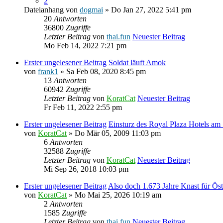
2
Dateianhang
von
dogmai
» Do Jan 27, 2022 5:41 pm
20
Antworten
36800
Zugriffe
Letzter Beitrag
von
thai.fun
Neuester Beitrag
Mo Feb 14, 2022 7:21 pm
Erster ungelesener Beitrag
Soldat läuft Amok
von
frank1
» Sa Feb 08, 2020 8:45 pm
13
Antworten
60942
Zugriffe
Letzter Beitrag
von
KoratCat
Neuester Beitrag
Fr Feb 11, 2022 2:55 pm
Erster ungelesener Beitrag
Einsturz des Royal Plaza Hotels am
von
KoratCat
» Do Mär 05, 2009 11:03 pm
6
Antworten
32588
Zugriffe
Letzter Beitrag
von
KoratCat
Neuester Beitrag
Mi Sep 26, 2018 10:03 pm
Erster ungelesener Beitrag
Also doch 1.673 Jahre Knast für Öst
von
KoratCat
» Mo Mai 25, 2026 10:19 am
2
Antworten
1585
Zugriffe
Letzter Beitrag
von
thai.fun
Neuester Beitrag