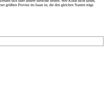
erden sich über unsere Berichte freuen. Wer Korat nicht kennt,
eser größten Provinz im Isaan ist, die den gleichen Namen trägt.