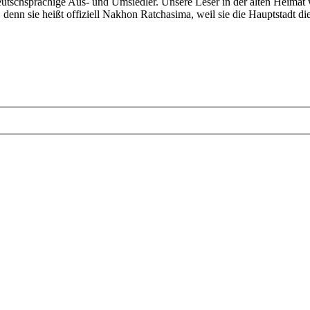
tschsprachige Aus- und Umsiedler. Unsere Leser in der alten Heimat w
 denn sie heißt offiziell Nakhon Ratchasima, weil sie die Hauptstadt di