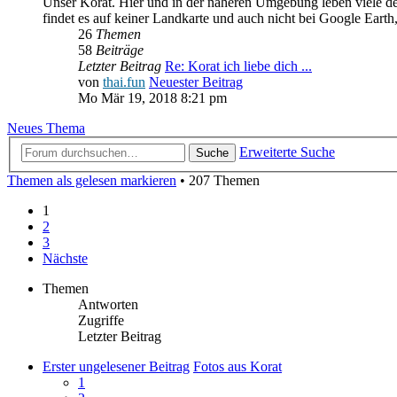
Unser Korat. Hier und in der näheren Umgebung leben viele deu
findet es auf keiner Landkarte und auch nicht bei Google Earth,
26
Themen
58
Beiträge
Letzter Beitrag
Re: Korat ich liebe dich ...
von
thai.fun
Neuester Beitrag
Mo Mär 19, 2018 8:21 pm
Neues Thema
Erweiterte Suche
Suche
Themen als gelesen markieren
• 207 Themen
1
2
3
Nächste
Themen
Antworten
Zugriffe
Letzter Beitrag
Erster ungelesener Beitrag
Fotos aus Korat
1