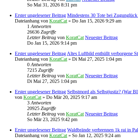
So Mai 31, 2026 8:31 pm
Erster ungelesener Beitrag
Mindestens 30 Tote bei Zugunglück 
Dateianhang
von
KoratCat
» Do Jan 15, 2026 9:29 am
1
Antworten
26636
Zugriffe
Letzter Beitrag
von
KoratCat
Neuester Beitrag
Do Jan 15, 2026 9:14 pm
Erster ungelesener Beitrag
Altes Luftbild enthüllt verborgene S
Dateianhang
von
KoratCat
» Di Mai 27, 2025 1:04 pm
0
Antworten
7215
Zugriffe
Letzter Beitrag
von
KoratCat
Neuester Beitrag
Di Mai 27, 2025 1:04 pm
Erster ungelesener Beitrag
Selbstmord als Selbstjustiz? (War B
von
KoratCat
» Do Mär 20, 2025 9:17 am
3
Antworten
20925
Zugriffe
Letzter Beitrag
von
KoratCat
Neuester Beitrag
So Mär 23, 2025 9:42 pm
Erster ungelesener Beitrag
Waldbrände verbrennen 1k rai in P
Dateianhang
von
KoratCat
» So Jan 12, 2025 9:24 am