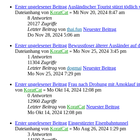
Erster ungelesener Beitrag
Ausländischer Tourist stürzt tödlic
Dateianhang
von
KoratCat
» Mi Nov 20, 2024 8:47 am
8
Antworten
20127
Zugriffe
Letzter Beitrag
von
thai.fun
Neuester Beitrag
Do Nov 28, 2024 5:06 am
Erster ungelesener Beitrag
Bewusstloser älterer Ausländer auf 
Dateianhang
von
KoratCat
» Mo Nov 25, 2024 3:45 pm
1
Antworten
11304
Zugriffe
Letzter Beitrag
von
dogmai
Neuester Beitrag
Mo Nov 25, 2024 7:29 pm
Erster ungelesener Beitrag
Frau nach Drohung mit Amoklauf im
von
KoratCat
» Mo Okt 14, 2024 12:08 pm
0
Antworten
12960
Zugriffe
Letzter Beitrag
von
KoratCat
Neuester Beitrag
Mo Okt 14, 2024 12:08 pm
Erster ungelesener Beitrag
Eingestürzter Eisenbahntunnel
Dateianhang
von
KoratCat
» Mo Aug 26, 2024 1:29 pm
3
Antworten
14190
Zugriffe