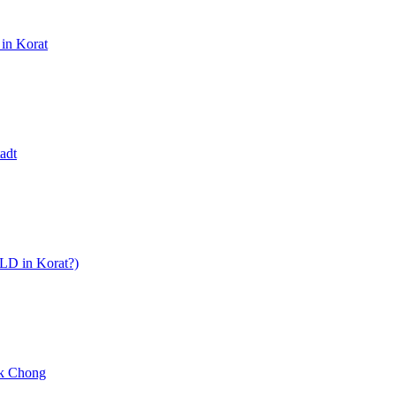
in Korat
tadt
ILD in Korat?)
ak Chong