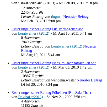
von
บุคคลภายนอก (?2013)
» Mi Feb 08, 2012 3:18 pm
12
Antworten
22467
Zugriffe
Letzter Beitrag
von
dogmai
Neuester Beitrag
Mo Feb 13, 2012 5:08 pm
Erster ungelesener Beitrag
Die Vermögensblase
von
koratwerner (†2012)
» Mi Aug 10, 2011 5:41 am
0
Antworten
7849
Zugriffe
Letzter Beitrag
von
koratwerner (†2012)
Neuester
Beitrag
Mi Aug 10, 2011 5:41 am
Erster ungelesener Beitrag
Ist es im Isaan tatsächlich so?
von
koratwerner (†2012)
» Mi Mär 03, 2010 1:42 pm
2
Antworten
10867
Zugriffe
Letzter Beitrag
von
wendelin.wester
Neuester Beitrag
Di Jul 20, 2010 8:24 pm
Erster ungelesener Beitrag
Pöbeleien (Re: Sala Thai)
von
Prikthai (†2013)
» Sa Nov 21, 2009 7:58 am
4
Antworten
11185
Zugriffe