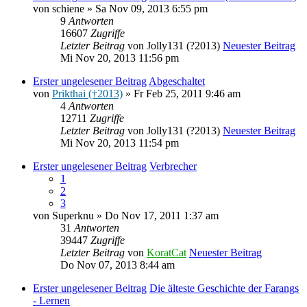
von
schiene
» Sa Nov 09, 2013 6:55 pm
9
Antworten
16607
Zugriffe
Letzter Beitrag
von
Jolly131 (?2013)
Neuester Beitrag
Mi Nov 20, 2013 11:56 pm
Erster ungelesener Beitrag
Abgeschaltet
von
Prikthai (†2013)
» Fr Feb 25, 2011 9:46 am
4
Antworten
12711
Zugriffe
Letzter Beitrag
von
Jolly131 (?2013)
Neuester Beitrag
Mi Nov 20, 2013 11:54 pm
Erster ungelesener Beitrag
Verbrecher
1
2
3
von
Superknu
» Do Nov 17, 2011 1:37 am
31
Antworten
39447
Zugriffe
Letzter Beitrag
von
KoratCat
Neuester Beitrag
Do Nov 07, 2013 8:44 am
Erster ungelesener Beitrag
Die älteste Geschichte der Farangs
- Lernen