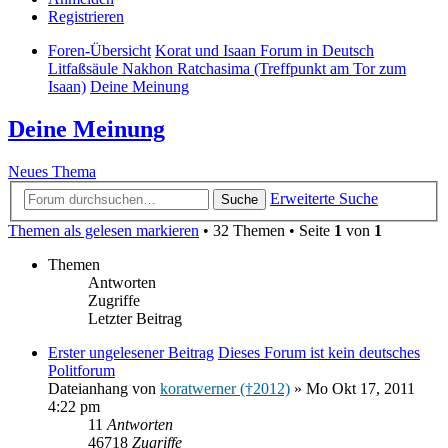
Registrieren
Foren-Übersicht
Korat und Isaan Forum in Deutsch
Litfaßsäule Nakhon Ratchasima (Treffpunkt am Tor zum
Isaan)
Deine Meinung
Deine Meinung
Neues Thema
Erweiterte Suche
Suche
Themen als gelesen markieren
• 32 Themen • Seite
1
von
1
Themen
Antworten
Zugriffe
Letzter Beitrag
Erster ungelesener Beitrag
Dieses Forum ist kein deutsches
Politforum
Dateianhang
von
koratwerner (†2012)
» Mo Okt 17, 2011
4:22 pm
11
Antworten
46718
Zugriffe