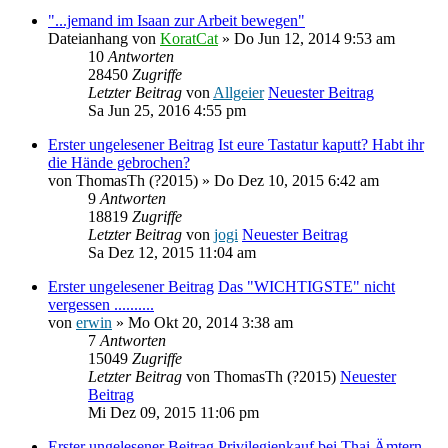
"...jemand im Isaan zur Arbeit bewegen"
Dateianhang
von
KoratCat
» Do Jun 12, 2014 9:53 am
10
Antworten
28450
Zugriffe
Letzter Beitrag
von
Allgeier
Neuester Beitrag
Sa Jun 25, 2016 4:55 pm
Erster ungelesener Beitrag
Ist eure Tastatur kaputt? Habt ihr
die Hände gebrochen?
von
ThomasTh (?2015)
» Do Dez 10, 2015 6:42 am
9
Antworten
18819
Zugriffe
Letzter Beitrag
von
jogi
Neuester Beitrag
Sa Dez 12, 2015 11:04 am
Erster ungelesener Beitrag
Das "WICHTIGSTE" nicht
vergessen ..........
von
erwin
» Mo Okt 20, 2014 3:38 am
7
Antworten
15049
Zugriffe
Letzter Beitrag
von
ThomasTh (?2015)
Neuester
Beitrag
Mi Dez 09, 2015 11:06 pm
Erster ungelesener Beitrag
Privilegienkauf bei Thai Ämtern