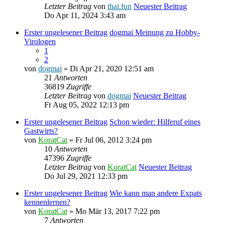
Letzter Beitrag
von
thai.fun
Neuester Beitrag
Do Apr 11, 2024 3:43 am
Erster ungelesener Beitrag
dogmai Meinung zu Hobby-
Virologen
1
2
von
dogmai
» Di Apr 21, 2020 12:51 am
21
Antworten
36819
Zugriffe
Letzter Beitrag
von
dogmai
Neuester Beitrag
Fr Aug 05, 2022 12:13 pm
Erster ungelesener Beitrag
Schon wieder: Hilferuf eines
Gastwirts?
von
KoratCat
» Fr Jul 06, 2012 3:24 pm
10
Antworten
47396
Zugriffe
Letzter Beitrag
von
KoratCat
Neuester Beitrag
Do Jul 29, 2021 12:33 pm
Erster ungelesener Beitrag
Wie kann man andere Expats
kennenlernen?
von
KoratCat
» Mo Mär 13, 2017 7:22 pm
7
Antworten